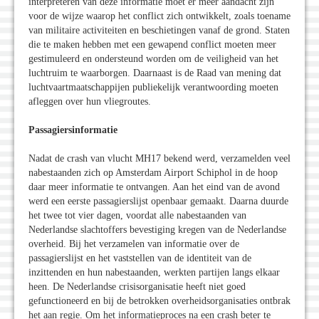
interpreteren van deze informatie moet er meer aandacht zijn
voor de wijze waarop het conflict zich ontwikkelt, zoals toename
van militaire activiteiten en beschietingen vanaf de grond. Staten
die te maken hebben met een gewapend conflict moeten meer
gestimuleerd en ondersteund worden om de veiligheid van het
luchtruim te waarborgen. Daarnaast is de Raad van mening dat
luchtvaartmaatschappijen publiekelijk verantwoording moeten
afleggen over hun vliegroutes.
Passagiersinformatie
Nadat de crash van vlucht MH17 bekend werd, verzamelden veel
nabestaanden zich op Amsterdam Airport Schiphol in de hoop
daar meer informatie te ontvangen. Aan het eind van de avond
werd een eerste passagierslijst openbaar gemaakt. Daarna duurde
het twee tot vier dagen, voordat alle nabestaanden van
Nederlandse slachtoffers bevestiging kregen van de Nederlandse
overheid. Bij het verzamelen van informatie over de
passagierslijst en het vaststellen van de identiteit van de
inzittenden en hun nabestaanden, werkten partijen langs elkaar
heen. De Nederlandse crisisorganisatie heeft niet goed
gefunctioneerd en bij de betrokken overheidsorganisaties ontbrak
het aan regie. Om het informatieproces na een crash beter te