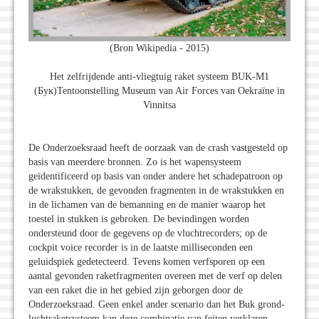
(Bron Wikipedia - 2015)
Het zelfrijdende anti-vliegtuig raket systeem BUK-M1
(Бук)Tentoonstelling Museum van Air Forces van Oekraïne in
Vinnitsa
De Onderzoeksraad heeft de oorzaak van de crash vastgesteld op
basis van meerdere bronnen. Zo is het wapensysteem
geïdentificeerd op basis van onder andere het schadepatroon op
de wrakstukken, de gevonden fragmenten in de wrakstukken en
in de lichamen van de bemanning en de manier waarop het
toestel in stukken is gebroken. De bevindingen worden
ondersteund door de gegevens op de vluchtrecorders; op de
cockpit voice recorder is in de laatste milliseconden een
geluidspiek gedetecteerd. Tevens komen verfsporen op een
aantal gevonden raketfragmenten overeen met de verf op delen
van een raket die in het gebied zijn geborgen door de
Onderzoeksraad. Geen enkel ander scenario dan het Buk grond-
luchtraketsysteem kan deze combinatie van feiten verklaren.