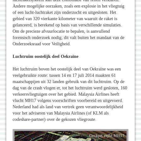
Andere mogelijke oorzaken, zoals een explosie in het vliegtuig
of een lucht-luchtraket zijn onderzocht en uitgesloten. Het
gebied van 320 vierkante kilometer van waaruit de raket is
gelanceerd, is berekend op basis van verschillende simulaties.
Om de precieze afvuurlocatie te bepalen, is aanvullend
forensisch onderzoek nodig; dit valt buiten het mandaat van de
Onderzoeksraad voor Veiligheid.
Luchtruim oostelijk deel Oekraïne
Het luchtruim boven het oostelijk deel van Oekraïne was een
veelgebruikte route: tussen 14 en 17 juli 2014 maakten 61
maatschappijen uit 32 landen gebruik van dit luchtruim. Op de
dag van de crash vlogen er, tot het luchtruim werd gesloten, 160
verkeersvliegtuigen over het gebied. Malaysia Airlines heeft
vlucht MH17 volgens voorschriften voorbereid en uitgevoerd.
Nederland had als land van vertrek geen verantwoordelijkheid
voor het adviseren van Malaysia Airlines (of KLM als
codeshare-partner) over de gekozen vliegroute.