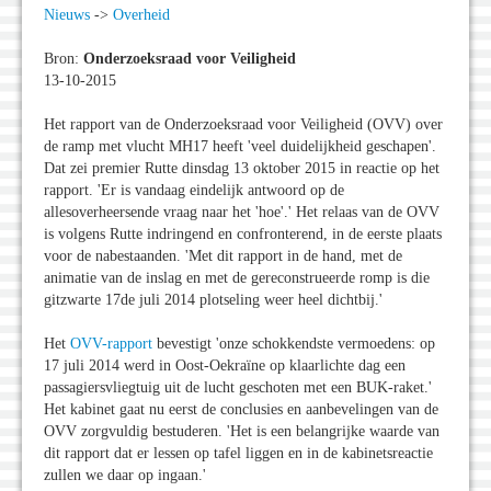
Nieuws
->
Overheid
Bron:
Onderzoeksraad voor Veiligheid
13-10-2015
Het rapport van de Onderzoeksraad voor Veiligheid (OVV) over
de ramp met vlucht MH17 heeft 'veel duidelijkheid geschapen'.
Dat zei premier Rutte dinsdag 13 oktober 2015 in reactie op het
rapport. 'Er is vandaag eindelijk antwoord op de
allesoverheersende vraag naar het 'hoe'.' Het relaas van de OVV
is volgens Rutte indringend en confronterend, in de eerste plaats
voor de nabestaanden. 'Met dit rapport in de hand, met de
animatie van de inslag en met de gereconstrueerde romp is die
gitzwarte 17de juli 2014 plotseling weer heel dichtbij.'
Het
OVV-rapport
bevestigt 'onze schokkendste vermoedens: op
17 juli 2014 werd in Oost-Oekraïne op klaarlichte dag een
passagiersvliegtuig uit de lucht geschoten met een BUK-raket.'
Het kabinet gaat nu eerst de conclusies en aanbevelingen van de
OVV zorgvuldig bestuderen. 'Het is een belangrijke waarde van
dit rapport dat er lessen op tafel liggen en in de kabinetsreactie
zullen we daar op ingaan.'