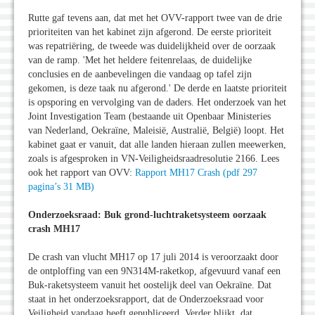
Rutte gaf tevens aan, dat met het OVV-rapport twee van de drie
prioriteiten van het kabinet zijn afgerond. De eerste prioriteit
was repatriëring, de tweede was duidelijkheid over de oorzaak
van de ramp. 'Met het heldere feitenrelaas, de duidelijke
conclusies en de aanbevelingen die vandaag op tafel zijn
gekomen, is deze taak nu afgerond.' De derde en laatste prioriteit
is opsporing en vervolging van de daders. Het onderzoek van het
Joint Investigation Team (bestaande uit Openbaar Ministeries
van Nederland, Oekraïne, Maleisië, Australië, België) loopt. Het
kabinet gaat er vanuit, dat alle landen hieraan zullen meewerken,
zoals is afgesproken in VN-Veiligheidsraadresolutie 2166. Lees
ook het rapport van OVV:
Rapport MH17 Crash (pdf 297
pagina’s 31 MB)
Onderzoeksraad: Buk grond-luchtraketsysteem oorzaak
crash MH17
De crash van vlucht MH17 op 17 juli 2014 is veroorzaakt door
de ontploffing van een 9N314M-raketkop, afgevuurd vanaf een
Buk-raketsysteem vanuit het oostelijk deel van Oekraïne. Dat
staat in het onderzoeksrapport, dat de Onderzoeksraad voor
Veiligheid vandaag heeft gepubliceerd. Verder blijkt, dat