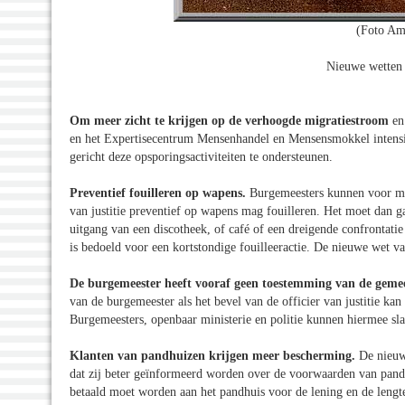
(Foto Am
Nieuwe wetten 
Om meer zicht te krijgen op de verhoogde migratiestroom
en
en het Expertisecentrum Mensenhandel en Mensensmokkel intensie
gericht deze opsporingsactiviteiten te ondersteunen.
Preventief fouilleren op wapens.
Burgemeesters kunnen voor max
van justitie preventief op wapens mag fouilleren. Het moet dan ga
uitgang van een discotheek, of café of een dreigende confrontati
is bedoeld voor een kortstondige fouilleeractie. De nieuwe wet va
De burgemeester heeft vooraf geen toestemming van de geme
van de burgemeester als het bevel van de officier van justitie ka
Burgemeesters, openbaar ministerie en politie kunnen hiermee sl
Klanten van pandhuizen krijgen meer bescherming.
De nieuwe
dat zij beter geïnformeerd worden over de voorwaarden van pand
betaald moet worden aan het pandhuis voor de lening en de lengt