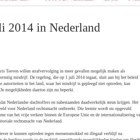
li 2014 in Nederland
aris Teeven willen strafvervolging in meer gevallen mogelijk maken als
nstig misdrijf. De regeling, die op 1 juli 2014 ingaat, sluit aan bij het beleid
e autoriteiten in het land, waar het misdrijf is gepleegd niet optreden, kan
 De mogelijkheden daartoe zijn nu beperkt.
 dat Nederlandse slachtoffers en nabestaanden daadwerkelijk steun krijgen. Het
eeld voor Nederland rechtsmacht ontbreekt. Die leemte wordt nu opgevuld.
ame van het vrije verkeer binnen de Europese Unie en de internationalisering v
itoriale rechtsmacht van Nederland.
ever te kunnen optreden tegen mensensmokkel en illegaal verblijf na
at de huidige regels in de praktijk onvoldoende mogelijkheden bieden om flexib