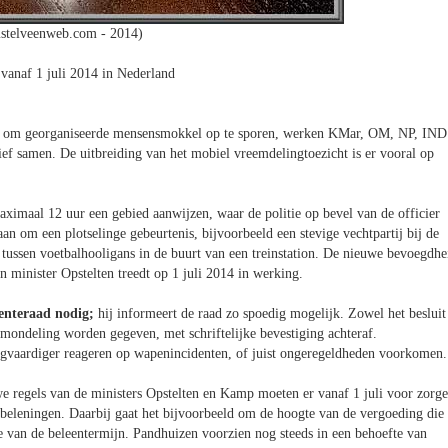
stelveenweb.com - 2014)
vanaf 1 juli 2014 in Nederland
 om georganiseerde mensensmokkel op te sporen, werken KMar, OM, NP, IND
f samen. De uitbreiding van het mobiel vreemdelingtoezicht is er vooral op
imaal 12 uur een gebied aanwijzen, waar de politie op bevel van de officier
an om een plotselinge gebeurtenis, bijvoorbeeld een stevige vechtpartij bij de
e tussen voetbalhooligans in de buurt van een treinstation. De nieuwe bevoegdhe
n minister Opstelten treedt op 1 juli 2014 in werking.
enteraad nodig;
hij informeert de raad zo spoedig mogelijk. Zowel het besluit
n mondeling worden gegeven, met schriftelijke bevestiging achteraf.
agvaardiger reageren op wapenincidenten, of juist ongeregeldheden voorkomen.
 regels van de ministers Opstelten en Kamp moeten er vanaf 1 juli voor zorge
beleningen. Daarbij gaat het bijvoorbeeld om de hoogte van de vergoeding die
e van de beleentermijn. Pandhuizen voorzien nog steeds in een behoefte van