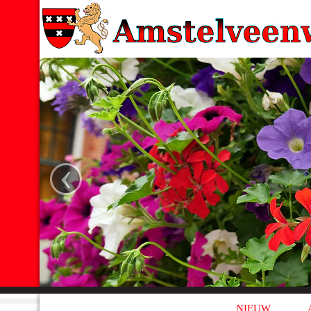
‹
NIEUW