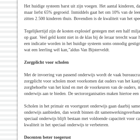
Het huidige systeem barst uit zijn voegen. Het aantal kinderen, da
maar liefst 65% gegroeid. Inmiddels gaat het om 10% van de leerl
zitten 2.500 kinderen thuis. Bovendien is de kwaliteit van het spe
Tegelijkertijd zijn de kosten explosief gestegen met een half miljar
op gaat. Veel geld komt niet in de klas bij de leraar terecht waa
een indicatie worden in het huidige systeem soms onnodig gestigm
wat een leerling wél kan,”aldus Van Bijsterveldt.
Zorgplicht voor scholen
Met de invoering van passend onderwijs wordt de vaak bureaucrati
zorgplicht voor scholen moet voorkomen dat ouders van het kas
zorgbehoefte van het kind en met de voorkeuren van de ouders, m
onderwijs aan te bieden. De sectororganisaties maken hiertoe een 
Scholen in het primair en voortgezet onderwijs gaan daarbij sa
onderwijs aanbieden, dan wordt binnen dit samenwerkingsverband 
speciaal onderwijs blijft bestaan met voldoende capaciteit voor 
kwaliteit in het speciaal onderwijs te verbeteren.
Docenten beter toegerust