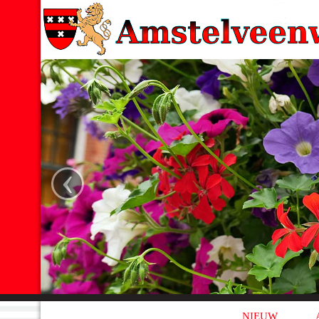
‹
NIEUW