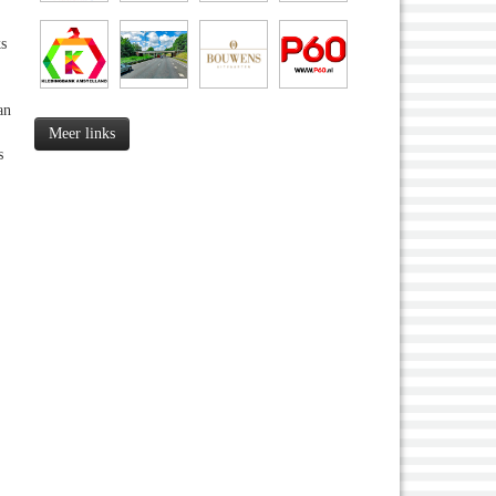
ks
an
Meer links
s