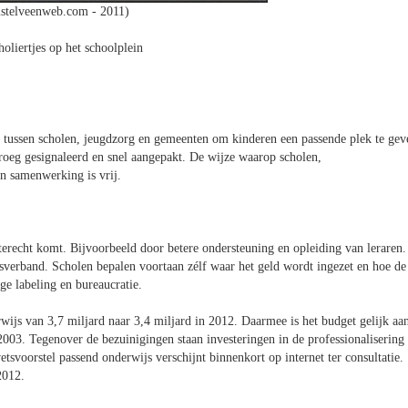
stelveenweb.com - 2011)
oliertjes op het schoolplein
g tussen scholen, jeugdzorg en gemeenten om kinderen een passende plek te gev
roeg gesignaleerd en snel aangepakt. De wijze waarop scholen,
 samenwerking is vrij.
 terecht komt. Bijvoorbeeld door betere ondersteuning en opleiding van leraren.
verband. Scholen bepalen voortaan zélf waar het geld wordt ingezet en hoe de
e labeling en bureaucratie.
wijs van 3,7 miljard naar 3,4 miljard in 2012. Daarmee is het budget gelijk aa
003. Tegenover de bezuinigingen staan investeringen in de professionalisering
tsvoorstel passend onderwijs verschijnt binnenkort op internet ter consultatie.
2012.