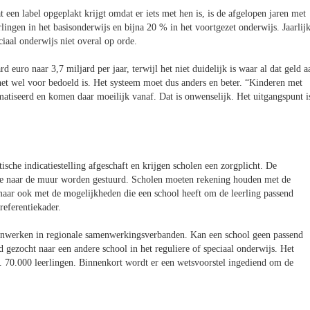
t een label opgeplakt krijgt omdat er iets met hen is, is de afgelopen jaren met
ingen in het basisonderwijs en bijna 20 % in het voortgezet onderwijs. Jaarlij
ciaal onderwijs niet overal op orde.
d euro naar 3,7 miljard per jaar, terwijl het niet duidelijk is waar al dat geld a
r het wel voor bedoeld is. Het systeem moet dus anders en beter. “Kinderen met
atiseerd en komen daar moeilijk vanaf. Dat is onwenselijk. Het uitgangspunt i
sche indicatiestelling afgeschaft en krijgen scholen een zorgplicht. De
tje naar de muur worden gestuurd. Scholen moeten rekening houden met de
aar ook met de mogelijkheden die een school heeft om de leerling passend
referentiekader.
menwerken in regionale samenwerkingsverbanden. Kan een school geen passend
gezocht naar een andere school in het reguliere of speciaal onderwijs. Het
ca. 70.000 leerlingen. Binnenkort wordt er een wetsvoorstel ingediend om de