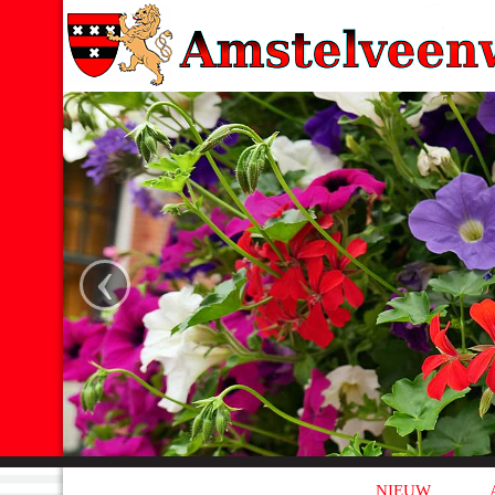
‹
NIEUW