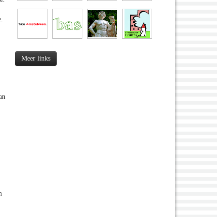
e.
Meer links
van
n