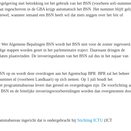
 regelgeving met betrekking tot het gebruik van het BSN (voorheen sofi-numme
staat ingeschreven in de GBA krijgt automatisch het BSN. Het nummer blijft geli
tewel, wanneer iemand een BSN heeft wil dat niets zeggen over het feit of
 de Wet Algemene Bepalingen BSN wordt het BSN niet voor de zomer ingevoerd
ge stappen worden gezet in het parlementaire traject. Daarnaast dringen de
 laten plaatsvinden. De invoeringsdatum van het BSN zal dus in het najaar van
SN op en wordt deze overdragen aan het Agentschap BPR. BPR zal het beheer
nummer.nl (voorheen Landkaart) op zich nemen. Op 1 juli houdt het
t programmabureau levert dan gereed en overgedragen zijn. De voorlichting a
V BSN en de feitelijke invoeringsvoorbereidingen worden dan overgenomen doo
ammabureau ingericht dat is ondergebracht bij
Stichting ICTU
(ICT