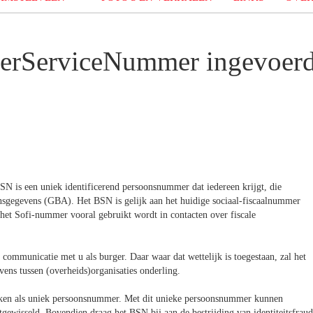
gerServiceNummer ingevoer
 is een uniek identificerend persoonsnummer dat iedereen krijgt, die
onsgegevens (GBA). Het BSN is gelijk aan het huidige sociaal-fiscaalnummer
het Sofi-nummer vooral gebruikt wordt in contacten over fiscale
communicatie met u als burger. Daar waar dat wettelijk is toegestaan, zal het
ns tussen (overheids)organisaties onderling.
iken als uniek persoonsnummer. Met dit unieke persoonsnummer kunnen
wisseld. Bovendien draag het BSN bij aan de bestrijding van identiteitsfraud