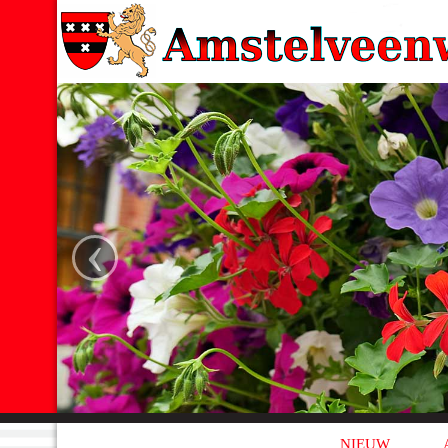
‹
NIEUW