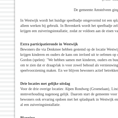
De gemeente Amstelveen ging 
In Westwijk wordt het huidige speelbadje omgevormd tot een splas
alleen werken bij gebruik. In Bovenkerk wordt het speelbadje zel
krijgen een zuiveringsinstallatie, zodat ze voldoen aan de eisen
Extra participatieronde in Westwijk
Bewoners die via Denkmee hebben gestemd op de locatie Westwijk
krijgen kinderen en ouders de kans om invloed uit te oefenen op
Gordon (spelen): "We hebben samen met kinderen, ouders en buu
om te zien dat er draagvlak is voor zowel behoud als vernieuwin
speelvoorziening maken. En we blijven bewoners actief betrekken 
Drie locaties met gelijke uitslag
Voor de drie overige locaties: Alpen Rondweg (Groenelaan), Lin
stemverhouding nagenoeg gelijk. Daarom start de gemeente voor d
bewoners ook ervaring opdoen met het splashpark in Westwijk en 
al een zuiveringsinstallatie.
Planning