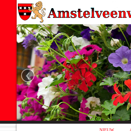
‹
NIEUW