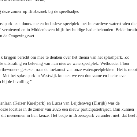
deze zomer op flitsbezoek bij de speelbadjes
hpark: een duurzame en inclusieve speelplek met interactieve waterstralen die
f vernieuwd en in Middenhoven blijft het huidige badje behouden. Beide locati
 van de Omgevingswet.
 krijgen bericht om mee te denken over het thema van het splashpark. Zo
 de uitstraling en beleving van hun nieuwe waterspeelplek. Wethouder Floor
rtbewoners gekeken naar de toekomst van onze waterspeelplekken. Het is mooi
g. Met het splashpark in Westwijk kunnen we een duurzame en inclusieve
bij de invulling."
denlaan (Keizer Karelpark) en Lucas van Leijdenweg (Elsrijk) was de
eze locaties in de zomer van 2026 een nieuw participatietraject. Dan kunnen
dit meenemen in hun keuze. Het badje in Broersepark verandert niet: dat heeft