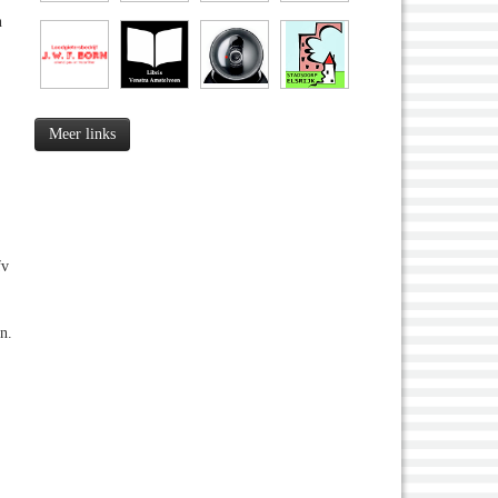
n
Meer links
fv
n.