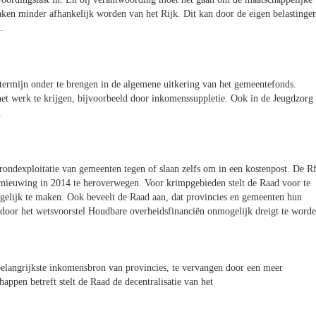
aken minder afhankelijk worden van het Rijk. Dit kan door de eigen belastinge
.
ermijn onder te brengen in de algemene uitkering van het gemeentefonds.
 werk te krijgen, bijvoorbeeld door inkomenssuppletie. Ook in de Jeugdzorg
.
rondexploitatie van gemeenten tegen of slaan zelfs om in een kostenpost. De R
ernieuwing in 2014 te heroverwegen. Voor krimpgebieden stelt de Raad voor te
gelijk te maken. Ook beveelt de Raad aan, dat provincies en gemeenten hun
oor het wetsvoorstel Houdbare overheidsfinanciën onmogelijk dreigt te worde
 belangrijkste inkomensbron van provincies, te vervangen door een meer
ppen betreft stelt de Raad de decentralisatie van het