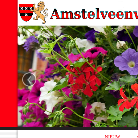
‹
NIEUW