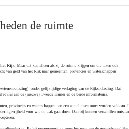
rheden de ruimte
 het Rijk
. Maar dat kan alleen als zij de ruimte krijgen om die taken ook
acht van geld van het Rijk naar gemeenten, provincies en waterschappen
tenenbelasting), onder gelijktijdige verlaging van de Rijksbelasting. Dat
riefadvies aan de (nieuwe) Tweede Kamer en de beide informateurs.
ten, provincies en waterschappen aan een aantal eisen moet worden voldaan. 
tvoeringsvrijheid voor wie de taak gaat doen. Daarbij kunnen verschillen ontstaa
ccepteren.
oordingslast in. En bij verantwoording moet het gaan om de maatschappelijke