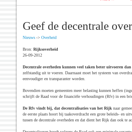
Geef de decentrale ove
Nieuws
->
Overheid
Bron:
Rijksoverheid
26-09-2012
Decentrale overheden kunnen veel taken beter uitvoeren dan
zelfstandig uit te voeren. Daarnaast moet het systeem van overdr
eenvoudiger en transparanter worden.
Bovendien moeten gemeenten meer belasting kunnen heffen (ingeze
schrijft de Raad voor de financiële verhoudingen (Rfv) in een b
De Rfv vindt bij, dat decentralisaties van het Rijk
naar gemeen
de eerste plaats hoort bij taakoverdracht een grote beleids- en ui
tussen de decentrale overheden en dat dient het Rijk dan ook te a
Decentraliseren houdt volgens de Raad ook een minimale verantw