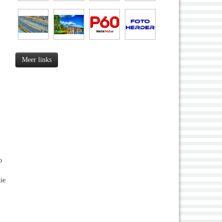
Meer links
o
ie