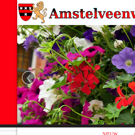
‹
NIEUW