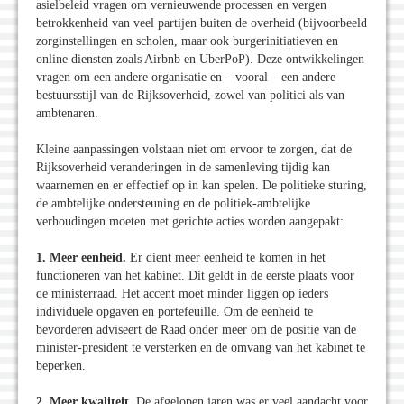
asielbeleid vragen om vernieuwende processen en vergen
betrokkenheid van veel partijen buiten de overheid (bijvoorbeeld
zorginstellingen en scholen, maar ook burgerinitiatieven en
online diensten zoals Airbnb en UberPoP). Deze ontwikkelingen
vragen om een andere organisatie en – vooral – een andere
bestuursstijl van de Rijksoverheid, zowel van politici als van
ambtenaren.
Kleine aanpassingen volstaan niet om ervoor te zorgen, dat de
Rijksoverheid veranderingen in de samenleving tijdig kan
waarnemen en er effectief op in kan spelen. De politieke sturing,
de ambtelijke ondersteuning en de politiek-ambtelijke
verhoudingen moeten met gerichte acties worden aangepakt:
1. Meer eenheid.
Er dient meer eenheid te komen in het
functioneren van het kabinet. Dit geldt in de eerste plaats voor
de ministerraad. Het accent moet minder liggen op ieders
individuele opgaven en portefeuille. Om de eenheid te
bevorderen adviseert de Raad onder meer om de positie van de
minister-president te versterken en de omvang van het kabinet te
beperken.
2. Meer kwaliteit.
De afgelopen jaren was er veel aandacht voor