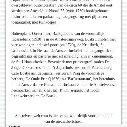
overgebleven buitenplaatsen van de circa 60 die de Amstel ooit
sierden aan Amsteldijk-Noord 55 (vóór 1730) hoofdgebouw,
historische tuin- en parkaanleg, toegangsbrug met pijlers en
toegangshek met tuinkoepel
Buitenplaats Oostermeer, Bankgebouw van de voormalige
Incassobank (1938) aan de Amsterdamseweg, Buskruitmolen met
vier woningen inclusief poort (ca 1720), de Kruiskerk, St.
Urbanuskerk in Nes aan de Amstel, inclusief het toegangshek tot
begraafplaats en pastorie met erfscheiding, zijn rijksmonument,
de St. Urbanuskerk in Bovenkerk met priestergraf, molen De
Jonge Dikkert, restaurant ’t Jagershuis, restaurant Paardenburg,
Café Loetje aan de Amstel, restaurant Praq de voormalige
herberg 'De Oude Prins'(1636) nu 'BarRestaurant', het botenhuis
in het Amsterdamse Bos aan de Bosbaan en de drie Amstelveense
heemparken namelijk het Jac. P. Thijssepark, het Koos
Landwehrpark en De Braak.
Amstelveenweb.com is niet verantwoordelijk voor de inhoud
van de nieuwsberichten.