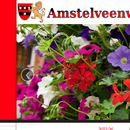
‹
NIEUW