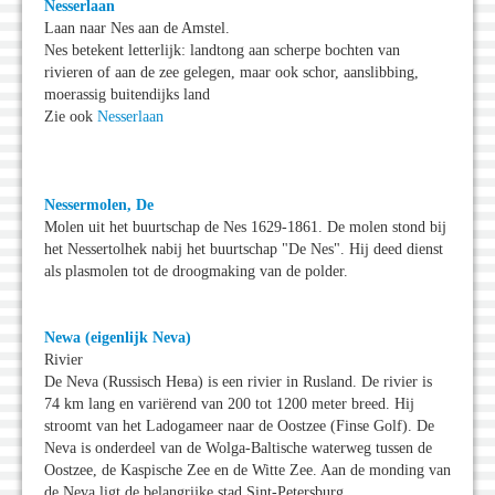
Nesserlaan
Laan naar Nes aan de Amstel.
Nes betekent letterlijk: landtong aan scherpe bochten van
rivieren of aan de zee gelegen, maar ook schor, aanslibbing,
moerassig buitendijks land
Zie ook
Nesserlaan
Nessermolen, De
Molen uit het buurtschap de Nes 1629-1861. De molen stond bij
het Nessertolhek nabij het buurtschap "De Nes". Hij deed dienst
als plasmolen tot de droogmaking van de polder.
Newa (eigenlijk Neva)
Rivier
De Neva (Russisch Нева) is een rivier in Rusland. De rivier is
74 km lang en variërend van 200 tot 1200 meter breed. Hij
stroomt van het Ladogameer naar de Oostzee (Finse Golf). De
Neva is onderdeel van de Wolga-Baltische waterweg tussen de
Oostzee, de Kaspische Zee en de Witte Zee. Aan de monding van
de Neva ligt de belangrijke stad Sint-Petersburg.