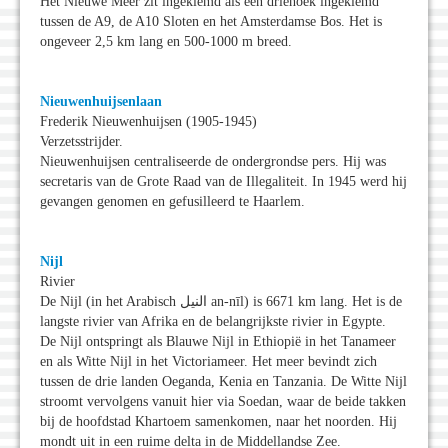
Het Nieuwe Meer zit ingeklemd als een driehoek ingeklemd
tussen de A9, de A10 Sloten en het Amsterdamse Bos. Het is
ongeveer 2,5 km lang en 500-1000 m breed.
Nieuwenhuijsenlaan
Frederik Nieuwenhuijsen (1905-1945)
Verzetsstrijder.
Nieuwenhuijsen centraliseerde de ondergrondse pers. Hij was
secretaris van de Grote Raad van de Illegaliteit. In 1945 werd hij
gevangen genomen en gefusilleerd te Haarlem.
Nijl
Rivier
De Nijl (in het Arabisch النيل an-nīl) is 6671 km lang. Het is de
langste rivier van Afrika en de belangrijkste rivier in Egypte.
De Nijl ontspringt als Blauwe Nijl in Ethiopië in het Tanameer
en als Witte Nijl in het Victoriameer. Het meer bevindt zich
tussen de drie landen Oeganda, Kenia en Tanzania. De Witte Nijl
stroomt vervolgens vanuit hier via Soedan, waar de beide takken
bij de hoofdstad Khartoem samenkomen, naar het noorden. Hij
mondt uit in een ruime delta in de Middellandse Zee.