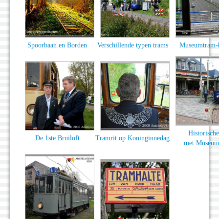
Spoorbaan en Borden
Verschillende typen trams
Museumtram-
Historische
De 1ste Bruiloft
Tramrit op Koninginnedag
met Museum