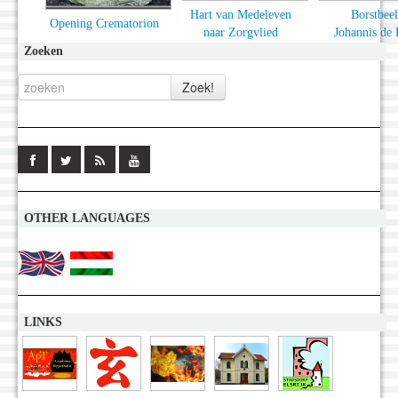
Hart van Medeleven
Borstbee
Opening Crematorion
naar Zorgvlied
Johannis de 
Zoeken
OTHER LANGUAGES
LINKS