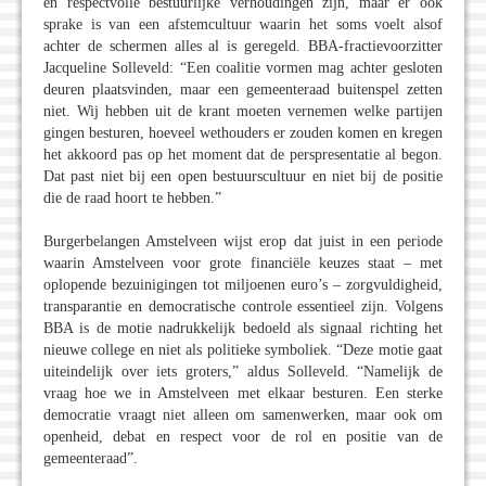
en respectvolle bestuurlijke verhoudingen zijn, maar er ook
sprake is van een afstemcultuur waarin het soms voelt alsof
achter de schermen alles al is geregeld. BBA-fractievoorzitter
Jacqueline Solleveld: “Een coalitie vormen mag achter gesloten
deuren plaatsvinden, maar een gemeenteraad buitenspel zetten
niet. Wij hebben uit de krant moeten vernemen welke partijen
gingen besturen, hoeveel wethouders er zouden komen en kregen
het akkoord pas op het moment dat de perspresentatie al begon.
Dat past niet bij een open bestuurscultuur en niet bij de positie
die de raad hoort te hebben.”
Burgerbelangen Amstelveen wijst erop dat juist in een periode
waarin Amstelveen voor grote financiële keuzes staat – met
oplopende bezuinigingen tot miljoenen euro’s – zorgvuldigheid,
transparantie en democratische controle essentieel zijn. Volgens
BBA is de motie nadrukkelijk bedoeld als signaal richting het
nieuwe college en niet als politieke symboliek. “Deze motie gaat
uiteindelijk over iets groters,” aldus Solleveld. “Namelijk de
vraag hoe we in Amstelveen met elkaar besturen. Een sterke
democratie vraagt niet alleen om samenwerken, maar ook om
openheid, debat en respect voor de rol en positie van de
gemeenteraad”.