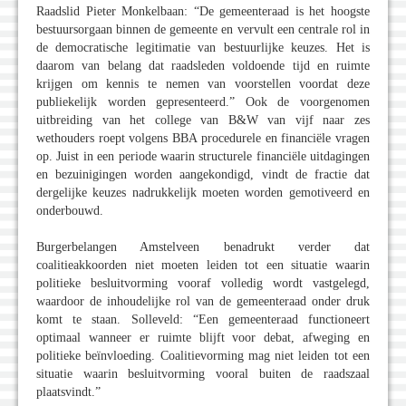
Raadslid Pieter Monkelbaan: “De gemeenteraad is het hoogste
bestuursorgaan binnen de gemeente en vervult een centrale rol in
de democratische legitimatie van bestuurlijke keuzes. Het is
daarom van belang dat raadsleden voldoende tijd en ruimte
krijgen om kennis te nemen van voorstellen voordat deze
publiekelijk worden gepresenteerd.” Ook de voorgenomen
uitbreiding van het college van B&W van vijf naar zes
wethouders roept volgens BBA procedurele en financiële vragen
op. Juist in een periode waarin structurele financiële uitdagingen
en bezuinigingen worden aangekondigd, vindt de fractie dat
dergelijke keuzes nadrukkelijk moeten worden gemotiveerd en
onderbouwd.
Burgerbelangen Amstelveen benadrukt verder dat
coalitieakkoorden niet moeten leiden tot een situatie waarin
politieke besluitvorming vooraf volledig wordt vastgelegd,
waardoor de inhoudelijke rol van de gemeenteraad onder druk
komt te staan. Solleveld: “Een gemeenteraad functioneert
optimaal wanneer er ruimte blijft voor debat, afweging en
politieke beïnvloeding. Coalitievorming mag niet leiden tot een
situatie waarin besluitvorming vooral buiten de raadszaal
plaatsvindt.”