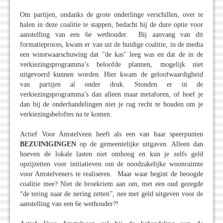
Om partijen, ondanks de grote onderlinge verschillen, over te
halen in deze coalitie te stappen, bedacht hij de dure optie voor
aanstelling van een 6e wethouder. Bij aanvang van dit
formatieproces, kwam er van uit de huidige coalitie, in de media
een winstwaarschuwing dat "de kas" leeg was en dat de in de
verkiezingsprogramma’s beloofde plannen, mogelijk niet
uitgevoerd kunnen worden. Hier kwam de geloofwaardigheid
van partijen al onder druk. Stonden er in de
verkiezingsprogramma’s dan alleen maar metaforen, of hoef je
dan bij de onderhandelingen niet je rug recht te houden om je
verkiezingsbeloftes na te komen.
Actief Voor Amstelveen heeft als een van haar speerpunten
BEZUINIGINGEN
op de gemeentelijke uitgaven. Alleen dan
hoeven de lokale lasten niet omhoog en kun je zelfs geld
opzijzetten voor initiatieven om de noodzakelijke woonruimte
voor Amstelveners te realiseren. Maar waar begint de beoogde
coalitie mee? Niet de broekriem aan om, met een oud gezegde
“de tering naar de nering zetten”, nee met geld uitgeven voor de
aanstelling van een 6e wethouder?!