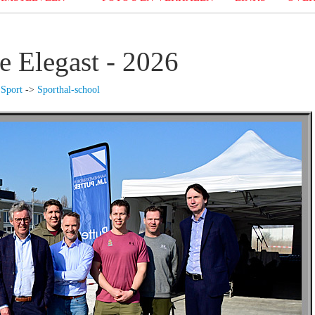
e Elegast - 2026
>
Sport
->
Sporthal-school