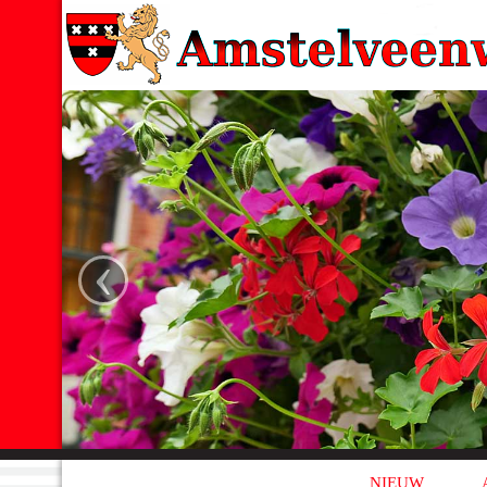
‹
NIEUW