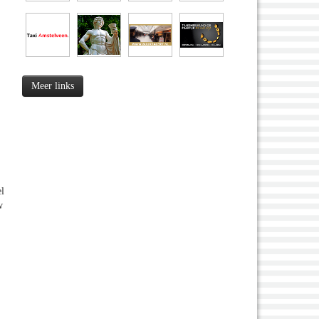
Meer links
el
w