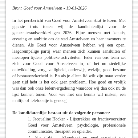
Bron: Goed voor Amstelveen - 19-01-2026
In het persbericht van Goed voor Amstelveen staat te lezen: Met
gepaste trots tonen wij de kandidatenlijst voor de
gemeenteraadsverkiezingen 2026. Fijne mensen met kennis,
ervaring en ambitie om de stad Amstelveen en haar inwoners te
dienen. Als Goed voor Amstelveen hebben wij een open,
laagdrempelige partij waar mensen zich kunnen aansluiten of
meelopen tijdens politieke activiteiten. Ieder van ons team zet
zich voor Goed voor Amstelveen in, of het nu stedelijke
ontwikkeling, zorg, veiligheid, onderwijs, welzijn, goed bestuur
of bestaanszekerheid is. En als je alleen lid wilt zijn maar verder
geen tijd hebt is het ook geen probleem. Hoe goed en vrolijk
was dan ook onze ledenvergadering waardoor wij dan ook nu de
lijst kunnen tonen. Voor wie met ons kennis wil maken, een
mailtje of telefoontje is genoeg.
De kandidatenlijst bestaat uit de volgende personen:
1. Jacqueline Höcker - Lijsttrekker en fractievoorzitter
Goed voor Amstelveen, psychologie, professionele
communicatie, therapeut en opleider.
2. Alp Cakir - Planoloog en veel ervaring met