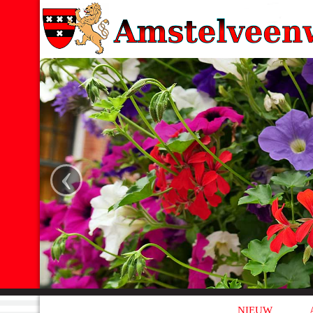
‹
NIEUW