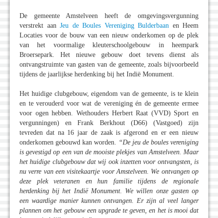
De gemeente Amstelveen heeft de omgevingsvergunning
verstrekt aan
Jeu de Boules Vereniging Bulderbaan
en Heem
Locaties voor de bouw van een nieuw onderkomen op de plek
van het voormalige kleuterschoolgebouw in heempark
Broersepark. Het nieuwe gebouw doet tevens dienst als
ontvangstruimte van gasten van de gemeente, zoals bijvoorbeeld
tijdens de jaarlijkse herdenking bij het Indië Monument.
Het huidige clubgebouw, eigendom van de gemeente, is te klein
en te verouderd voor wat de vereniging én de gemeente ermee
voor ogen hebben. Wethouders Herbert Raat (VVD) Sport en
vergunningen) en Frank Berkhout (D66) (Vastgoed) zijn
tevreden dat na 16 jaar de zaak is afgerond en er een nieuw
onderkomen gebouwd kan worden.
“De jeu de boules vereniging
is gevestigd op een van de mooiste plekjes van Amstelveen. Maar
het huidige clubgebouw dat wij ook inzetten voor ontvangsten, is
nu verre van een visitekaartje voor Amstelveen. We ontvangen op
deze plek veteranen en hun familie tijdens de regionale
herdenking bij het Indië Monument. We willen onze gasten op
een waardige manier kunnen ontvangen. Er zijn al veel langer
plannen om het gebouw een upgrade te geven, en het is mooi dat