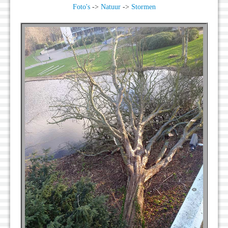
Foto's
->
Natuur
->
Stormen