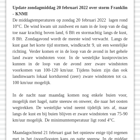
Update zondagmiddag 20 februari 2022 over storm Franklin
- KNMI
De middagtemperaturen op zondag 20 februari 2022 lagen rond
10°C. De wind kwam uit zuidwest en nam in de loop van de dag
toe naar krachtig boven land, 6 Bft en stormachtig langs de kust,
8 Bft. Zondagavond wordt de meeste wind verwacht. Langs de
kust gaat het korte tijd stormen, windkracht 9, uit een westelijke
richting. Verder komen er in de loop van de avond in het gehele
land zware windstoten voor. In de westelijke kustprovincies
kunnen in de loop van de avond zeer zware windstoten
voorkomen van 100-120 km/uur. Tijdens buien zijn dan ook
landinwaarts lokaal kortdurend (zeer) zware windstoten tot ca.
100 km/uur mogelijk.
In de nacht naar maandag komen nog enkele buien voor,
mogelijk met hagel, natte sneeuw en onweer, die naar het oosten
wegtrekken. De westelijke wind neemt tijdelijk iets af, maar
langs de kust en bij buien blijven er zware windstoten van 75-90
km/uur mogelijk. De minimumtemperatuur ligt rond 4°C.
Maandagochtend 21 februari gaat het opnieuw enige tijd regenen
met in het (noord)oosten kans op natte sneeuw. In de middag