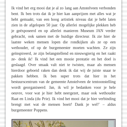
Ik vind het erg mooi dat je al zo lang aan Amstelveen verbonden
bent. Ik ben trots dat ik je hier kan aanprijzen met alles wat je
hebt gemaakt, van een hoog artistiek niveau dat je hebt laten
zien in de afgelopen 50 jaar. Op allerlei mogelijke plekken heb
je geëxposeerd en op allerlei manieren Museum JAN verder
gebracht, ook samen met de huidige directeur. Ik zie hier de
laatste weken mensen lopen die rondkijken als ze op een
wethouder, of op de burgemeester moeten wachten. Ze zijn
geïnspireerd, ze zijn belangstellend en nieuwsgierig en het raakt
ze- denk ik! Ik vind het een mooie prestatie en het doel is
geslaagd. Over smaak valt niet te twisten, maar als mensen
hierdoor geboeid raken dan denk ik dat wij de juiste snaar te
pakken hebben. Ik ben super trots dat hier in het
bestuurscentrum van de gemeente Amstelveen de tentoonstelling
wordt georganiseerd. Jan, ik wil je bedanken voor je hele
oeuvre, voor wat je hier hebt neergezet, maar ook wethouder
Raat en Linda (du Prie). Ik vind het mooi dat je hier verbinding
brengt met wat de mensen boeit! Dank je wel!' – aldus
burgemeester Poppens.