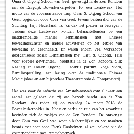
Quan & Qigong School van Geel, gevestigd in de Zon Rondom
aan de Ringdijk Bovenkerkerpolder 16, een Lenteweek. Het
motto van de vooraanstaande Taiji Quan & Qigong School van
Geel, opgericht door Cora van Geel, tevens bestuurslid van de
Stichting Taiji Nederland, is: 'ontdek het plezier in bewegen’.
Tijdens deze Lenteweek konden belangstellenden op een
laagdrempelige manier kennismaken met Chinese
bewegingskunsten en andere activiteiten op het gebied van
beweging en gezondheid. Er waren enorm veel workshops
georganiseerd zoals: Kennismaken met Taiji & Qigong, Taiji
voor soepele gewrichten, ‘Meditatie in de Zon Rondom, Silk
Reeling en Health Qigong, Escentie parfum, Yoga Nidra,
Familieopstelling, een lezing over de traditionele Chinese
Medicijnleer en een bijzondere Theeceremonie & Theeproeverij.
Het was voor de redactie van Amstelveenweb.com al weer een
aantal jaar geleden dat zij een bezoek bracht aan de Zon
Rondom, dus reden zij op zaterdag 24 maart 2018 de
Bovenkerkerpolder in. Naast en onder de tuin van het woonhuis
bevinden zich de zaaltjes van de Zon Rondom. De ontvangst
door Cora van Geel was weer allerhartelijkst en we maakten
kennis met haar zoon Frank Dankelman, al wel bekend via de
correspondentie met Amstelveenweb.