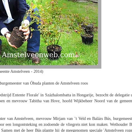
eente Amstelveen - 2014)
 burgemeester van Óbuda planten de Amstelveen roos
dstrijd Entente Florale' in Százhalombatta in Hongarije, bezocht de delegatie u
roen en mevrouw Tabitha van Hove, hoofd Wijkbeheer Noord van de gemeen
ster van Amstelveen, mevrouw Mirjam van ’t Veld en Balázs Bús, burgemeest
or een longontsteking en zodoende de vliegreis niet kon maken. Wethouder B
. Samen met de heer Bús plantte hij de meegenomen speciale 'Amstelveen roze