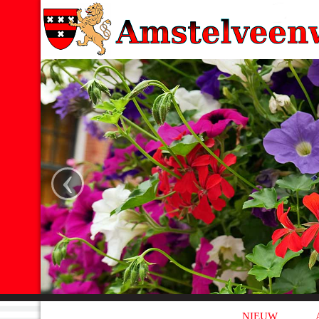
‹
NIEUW