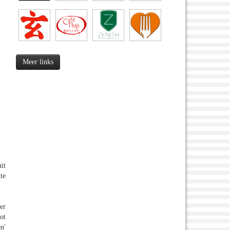
Meer links
it
te
er
ot
n'