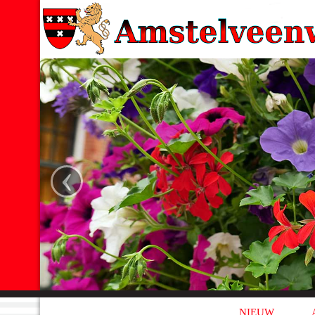
‹
NIEUW