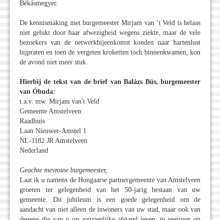
Békásmegyer.
De kennismaking met burgemeester Mirjam van ’t Veld is helaas
niet gelukt door haar afwezigheid wegens ziekte, maar de vele
bezoekers van de netwerkbijeenkomst konden naar hartenlust
bijpraten en toen de vergeten kroketten toch binnenkwamen, kon
de avond niet meer stuk.
Hierbij de tekst van de brief van Balázs Bús, burgemeester
van Óbuda:
t.a.v. mw. Mirjam van't Veld
Gemeente Amstelveen
Raadhuis
Laan Nieuwer-Amstel 1
NL-1182 JR Amstelveen
Nederland
Geachte mevrouw burgemeester,
Laat ik u namens de Hongaarse partnergemeente van Amstelveen
groeten ter gelegenheid van het 50-jarig bestaan van uw
gemeente. Dit jubileum is een goede gelegenheid om de
aandacht van niet alleen de inwoners van uw stad, maar ook van
degene die van u op aanzienlijke afstand leven, te vestigen op