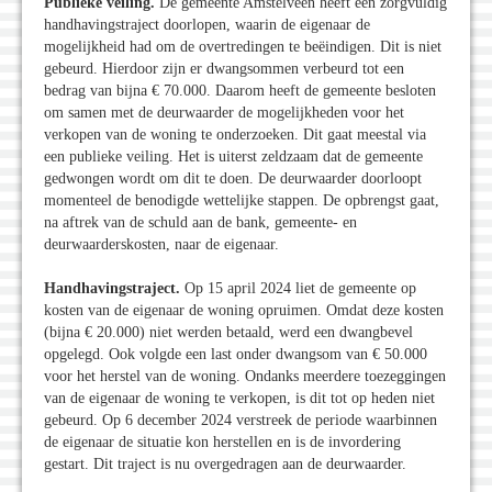
Publieke veiling.
De gemeente Amstelveen heeft een zorgvuldig
handhavingstraject doorlopen, waarin de eigenaar de
mogelijkheid had om de overtredingen te beëindigen. Dit is niet
gebeurd. Hierdoor zijn er dwangsommen verbeurd tot een
bedrag van bijna € 70.000. Daarom heeft de gemeente besloten
om samen met de deurwaarder de mogelijkheden voor het
verkopen van de woning te onderzoeken. Dit gaat meestal via
een publieke veiling. Het is uiterst zeldzaam dat de gemeente
gedwongen wordt om dit te doen. De deurwaarder doorloopt
momenteel de benodigde wettelijke stappen. De opbrengst gaat,
na aftrek van de schuld aan de bank, gemeente- en
deurwaarderskosten, naar de eigenaar.
Handhavingstraject.
Op 15 april 2024 liet de gemeente op
kosten van de eigenaar de woning opruimen. Omdat deze kosten
(bijna € 20.000) niet werden betaald, werd een dwangbevel
opgelegd. Ook volgde een last onder dwangsom van € 50.000
voor het herstel van de woning. Ondanks meerdere toezeggingen
van de eigenaar de woning te verkopen, is dit tot op heden niet
gebeurd. Op 6 december 2024 verstreek de periode waarbinnen
de eigenaar de situatie kon herstellen en is de invordering
gestart. Dit traject is nu overgedragen aan de deurwaarder.