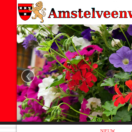
‹
NIEUW