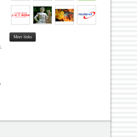
Meer links
,
n