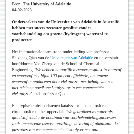
Bron:
The University of Adelaide
04-02-2023
Onderzoekers van de Universiteit van Adelaide in Australië
hebben met succes zeewater gesplitst zonder
voorbehandeling om groene (hydrogeen) waterstof te
produceren.
Het internationale team stond onder leiding van professor
Shizhang Qiao van de
Universiteit van Adelaide
en universitair
hoofddocent Yao Zheng van de School of Chemical
Engineering.
'We hebben natuurlijk zeewater gesplitst in zuurstof
en waterstof met bijna 100 procent efficiëntie, om groene
waterstof te produceren door elektrolyse, met behulp van een
niet-edele en goedkope katalysator in een commerciële
elektrolyser
'
- zei professor Qiao.
Een typische niet-edelstenen katalysator is kobaltoxide met
chroomoxide op het oppervlak.
'We gebruikten zeewater als
grondstof zonder de noodzaak van voorbehandelingsprocessen
zoals omgekeerde osmose-ontzilting, zuivering of alkalisatie. De
prestaties van een commerciële elektrolyser met onze