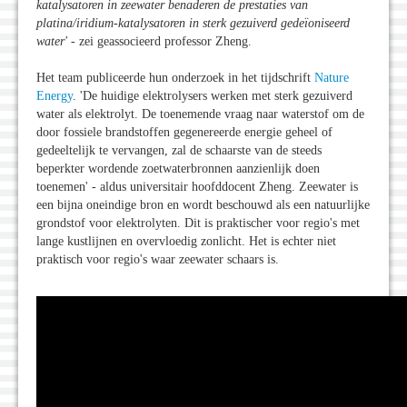
katalysatoren in zeewater benaderen de prestaties van
platina/iridium-katalysatoren in sterk gezuiverd gedeïoniseerd
water
'
- zei geassocieerd professor Zheng.
Het team publiceerde hun onderzoek in het tijdschrift
Nature
Energy
. 'De huidige elektrolysers werken met sterk gezuiverd
water als elektrolyt. De toenemende vraag naar waterstof om de
door fossiele brandstoffen gegenereerde energie geheel of
gedeeltelijk te vervangen, zal de schaarste van de steeds
beperkter wordende zoetwaterbronnen aanzienlijk doen
toenemen' - aldus universitair hoofddocent Zheng. Zeewater is
een bijna oneindige bron en wordt beschouwd als een natuurlijke
grondstof voor elektrolyten. Dit is praktischer voor regio's met
lange kustlijnen en overvloedig zonlicht. Het is echter niet
praktisch voor regio's waar zeewater schaars is.