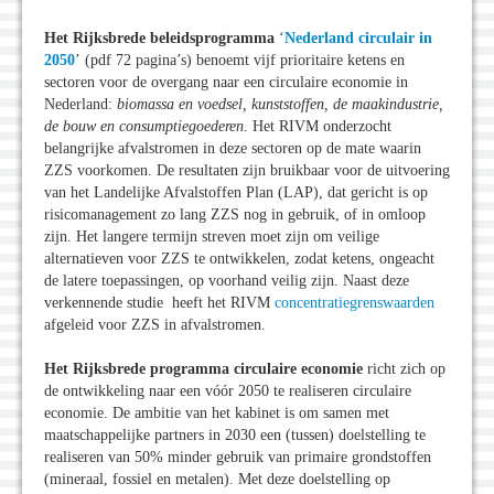
Het Rijksbrede beleidsprogramma
‘
Nederland circulair in
2050
’
(pdf 72 pagina’s) benoemt vijf prioritaire ketens en
sectoren voor de overgang naar een circulaire economie in
Nederland:
biomassa en voedsel, kunststoffen, de maakindustrie,
de bouw en consumptiegoederen
. Het RIVM onderzocht
belangrijke afvalstromen in deze sectoren op de mate waarin
ZZS voorkomen. De resultaten zijn bruikbaar voor de uitvoering
van het Landelijke Afvalstoffen Plan (LAP), dat gericht is op
risicomanagement zo lang ZZS nog in gebruik, of in omloop
zijn. Het langere termijn streven moet zijn om veilige
alternatieven voor ZZS te ontwikkelen, zodat ketens, ongeacht
de latere toepassingen, op voorhand veilig zijn. Naast deze
verkennende studie heeft het RIVM
concentratiegrenswaarden
afgeleid voor ZZS in afvalstromen.
Het Rijksbrede programma circulaire economie
richt zich op
de ontwikkeling naar een vóór 2050 te realiseren circulaire
economie. De ambitie van het kabinet is om samen met
maatschappelijke partners in 2030 een (tussen) doelstelling te
realiseren van 50% minder gebruik van primaire grondstoffen
(mineraal, fossiel en metalen). Met deze doelstelling op