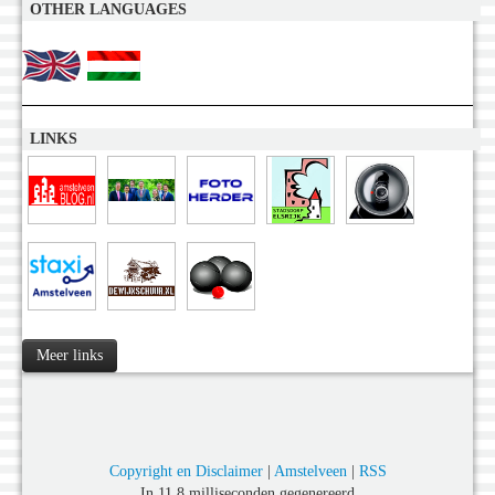
OTHER LANGUAGES
LINKS
Meer links
Copyright en Disclaimer
|
Amstelveen
|
RSS
In 11,8 milliseconden gegenereerd