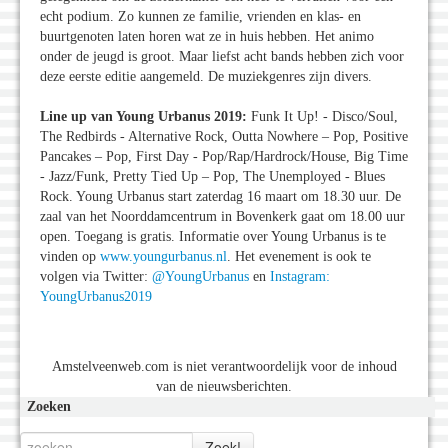
echt podium. Zo kunnen ze familie, vrienden en klas- en
buurtgenoten laten horen wat ze in huis hebben. Het animo
onder de jeugd is groot. Maar liefst acht bands hebben zich voor
deze eerste editie aangemeld. De muziekgenres zijn divers.
Line up van Young Urbanus 2019:
Funk It Up! - Disco/Soul,
The Redbirds - Alternative Rock, Outta Nowhere – Pop, Positive
Pancakes – Pop, First Day - Pop/Rap/Hardrock/House, Big Time
- Jazz/Funk, Pretty Tied Up – Pop, The Unemployed - Blues
Rock. Young Urbanus start zaterdag 16 maart om 18.30 uur. De
zaal van het Noorddamcentrum in Bovenkerk gaat om 18.00 uur
open. Toegang is gratis. Informatie over Young Urbanus is te
vinden op
www.youngurbanus.nl
. Het evenement is ook te
volgen via Twitter:
@YoungUrbanus
en
Instagram:
YoungUrbanus2019
Amstelveenweb.com is niet verantwoordelijk voor de inhoud
van de nieuwsberichten.
Zoeken