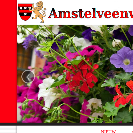
‹
NIEUW