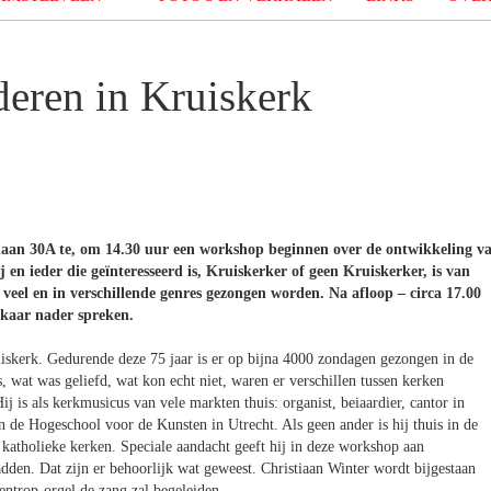
eren in Kruiskerk
elaan 30A te, om 14.30 uur een workshop beginnen over de ontwikkeling v
 en ieder die geïnteresseerd is, Kruiskerker of geen Kruiskerker, is van
l veel en in verschillende genres gezongen worden. Na afloop – circa 17.00
lkaar nader spreken.
iskerk. Gedurende deze 75 jaar is er op bijna 4000 zondagen gezongen in de
wat was geliefd, wat kon echt niet, waren er verschillen tussen kerken
j is als kerkmusicus van vele markten thuis: organist, beiaardier, cantor in
an de Hogeschool voor de Kunsten in Utrecht. Als geen ander is hij thuis in de
n katholieke kerken. Speciale aandacht geeft hij in deze workshop aan
den. Dat zijn er behoorlijk wat geweest. Christiaan Winter wordt bijgestaan
ntrop-orgel de zang zal begeleiden.