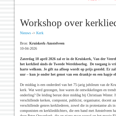
Workshop over kerklied
Nieuws
->
Kerk
Bron:
Kruiskerk-Amstelveen
10-04-2026
Zaterdag 18 april 2026 zal er in de Kruiskerk, Van der Veer
het kerklied sinds de Tweede Wereldoorlog. De toegang is vrij
harte welkom. Je gift na afloop wordt op prijs gesteld. Er za
uur – kun je onder het genot van een drankje en een hapje e
De middag is een onderdeel van het 75-jarig jubileum van de Kru
kerk. Wat werd gezongen, hoe waren de ontwikkelingen en trends, 
onderling? De leiding berust deze middag bij Christiaan Winter. Hi
verschillende kerken, componist, publicist, organisator, docent a
verschillende genres kerkliederen, zowel die in protestantse als i
componisten en kerklieddichters, die een band met Amstelveen had
door Peter Ouwerkerk, die op piano maar vooral op het mooie Fle