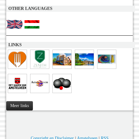
OTHER LANGUAGES
LINKS
Meer links
Copyright en Disclaimer
|
Amstelveen
|
RSS