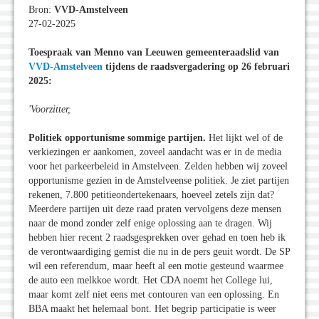
Bron:
VVD-Amstelveen
27-02-2025
Toespraak van Menno van Leeuwen gemeenteraadslid van
VVD-Amstelveen
tijdens de raadsvergadering op 26 februari
2025:
'Voorzitter,
Politiek opportunisme sommige partijen.
Het lijkt wel of de
verkiezingen er aankomen, zoveel aandacht was er in de media
voor het parkeerbeleid in Amstelveen. Zelden hebben wij zoveel
opportunisme gezien in de Amstelveense politiek. Je ziet partijen
rekenen, 7.800 petitieondertekenaars, hoeveel zetels zijn dat?
Meerdere partijen uit deze raad praten vervolgens deze mensen
naar de mond zonder zelf enige oplossing aan te dragen. Wij
hebben hier recent 2 raadsgesprekken over gehad en toen heb ik
de verontwaardiging gemist die nu in de pers geuit wordt. De SP
wil een referendum, maar heeft al een motie gesteund waarmee
de auto een melkkoe wordt. Het CDA noemt het College lui,
maar komt zelf niet eens met contouren van een oplossing. En
BBA maakt het helemaal bont. Het begrip participatie is weer