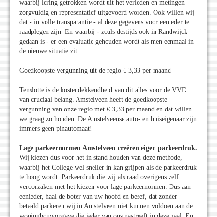
waarbij lering getrokken wordt uit het verleden en metingen
zorgvuldig en representatief uitgevoerd worden. Ook willen wij
dat - in volle transparantie - al deze gegevens voor eenieder te
raadplegen zijn. En waarbij - zoals destijds ook in Randwijck
gedaan is - er een evaluatie gehouden wordt als men eenmaal in
de nieuwe situatie zit.
Goedkoopste vergunning uit de regio € 3,33 per maand
Tenslotte is de kostendekkendheid van dit alles voor de VVD
van cruciaal belang. Amstelveen heeft de goedkoopste
vergunning van onze regio met € 3,33 per maand en dat willen
we graag zo houden. De Amstelveense auto- en huiseigenaar zijn
immers geen pinautomaat!
Lage parkeernormen Amstelveen creëren eigen parkeerdruk.
Wij kiezen dus voor het in stand houden van deze methode,
waarbij het College wel sneller in kan grijpen als de parkeerdruk
te hoog wordt. Parkeerdruk die wij als raad overigens zelf
veroorzaken met het kiezen voor lage parkeernormen. Dus aan
eenieder, haal de boter van uw hoofd en besef, dat zonder
betaald parkeren wij in Amstelveen niet kunnen voldoen aan de
woningbouwopgave die ieder van ons nastreeft in deze zaal. En