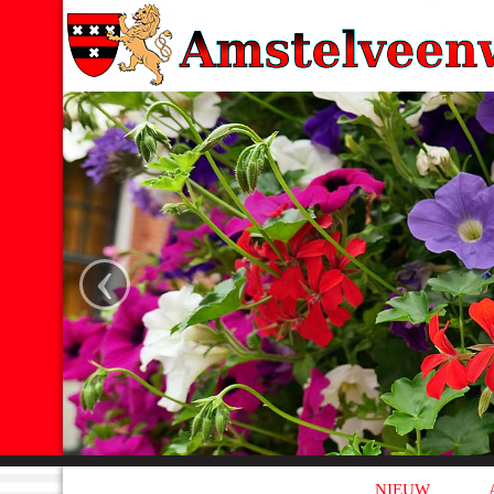
‹
NIEUW