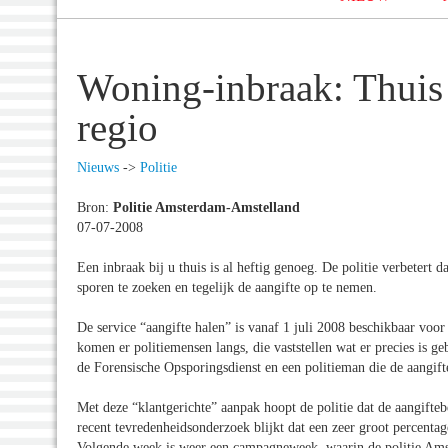
Woning-inbraak: Thuis 
regio
Nieuws
->
Politie
Bron:
Politie Amsterdam-Amstelland
07-07-2008
Een inbraak bij u thuis is al heftig genoeg. De politie verbetert
sporen te zoeken en tegelijk de aangifte op te nemen.
De service “aangifte halen” is vanaf 1 juli 2008 beschikbaar vo
komen er politiemensen langs, die vaststellen wat er precies is 
de Forensische Opsporingsdienst en een politieman die de aangif
Met deze “klantgerichte” aanpak hoopt de politie dat de aangifte
recent tevredenheidsonderzoek blijkt dat een zeer groot percentage
Volgende week is weer een campagneweek, waarin de politie Am