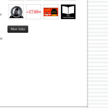
en
Meer links
te