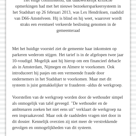
Het enige commissielid, dat daadwerkelijk kritische
opmerkingen had met het nieuwe bezoekersparkeersysteem in
het Stadshart op 26 februari 2013, was Lex Hendriksen, raadslid
van D66-Amstelveen. Hij is blind en hij weet, waarover wordt
straks een eventueel verkeerde beslissing genomen in de
gemeenteraad
Met het huidige voorstel ziet de gemeente haar inkomsten op
parkeren wederom stijgen. Het tarief is in de afgelopen twee jaar
10-voudigd. Mogelijk aast hij hierop om een financieel debacle
als in Amsterdam, Nijmegen en Almere te voorkomen. Ook
introduceert hij pasjes om een vermeende fraude door
ondernemers in het Stadshart te voorkomen. Maar met dit
systeem is juist gemakkelijker te frauderen -aldus de werkgroep.
Voorstellen van de werkgroep worden door de wethouder simpel
als onmogelijk van tafel geveegd. "De wethouder en de
ambtenaren zoeken het niet eens uit" verklaart de werkgroep na
een inspraakavond. Maar ook de raadsleden vragen niet door in
dit dossier. Kennelijk overzien zij niet meer de verstrekkende
gevolgen en onmogelijkheden van dit systeem.