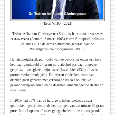
(Bron WHO - 2022)
Tedros Adhanom Ghebreyesus (Ethiopisch: ቴዎድሮስ አድሓኖም
ገብረኢየሱስ) (Asmara, 3 maart 1965) is een Ethiopisch politicus
en sinds 2017 de achtste directeur-generaal van de
Wereldgezondheidsorganisatie (WHO)
Het alcoholgebruik per hoofd van de bevolking onder drinkers
bedraagt ​​gemiddeld 27 gram pure alcohol per dag, ongeveer
gelijk aan twee glazen wijn, twee flessen bier (33cl) of twee
porties sterke drank (4cl). Dit niveau en de frequentie van
drinken gaan gepaard met verhoogde risico's op talrijke
gezondheidsproblemen en de daarmee samenhangende sterfte en
invaliditeit.
In 2019 had 38% van de huidige drinkers weleens zwaar
gedronken, gedefinieerd als het nuttigen van ten minste 60 gram
pure alcohol op een of meer gelegenheden in de voorafgaande