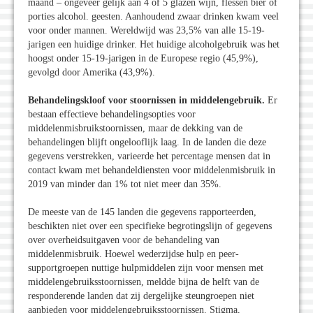
maand – ongeveer gelijk aan 4 of 5 glazen wijn, flessen bier of
porties alcohol. geesten. Aanhoudend zwaar drinken kwam veel
voor onder mannen. Wereldwijd was 23,5% van alle 15-19-
jarigen een huidige drinker. Het huidige alcoholgebruik was het
hoogst onder 15-19-jarigen in de Europese regio (45,9%),
gevolgd door Amerika (43,9%).
Behandelingskloof voor stoornissen in middelengebruik.
Er
bestaan effectieve behandelingsopties voor
middelenmisbruikstoornissen, maar de dekking van de
behandelingen blijft ongelooflijk laag. In de landen die deze
gegevens verstrekken, varieerde het percentage mensen dat in
contact kwam met behandeldiensten voor middelenmisbruik in
2019 van minder dan 1% tot niet meer dan 35%.
De meeste van de 145 landen die gegevens rapporteerden,
beschikten niet over een specifieke begrotingslijn of gegevens
over overheidsuitgaven voor de behandeling van
middelenmisbruik. Hoewel wederzijdse hulp en peer-
supportgroepen nuttige hulpmiddelen zijn voor mensen met
middelengebruiksstoornissen, meldde bijna de helft van de
responderende landen dat zij dergelijke steungroepen niet
aanbieden voor middelengebruiksstoornissen. Stigma,