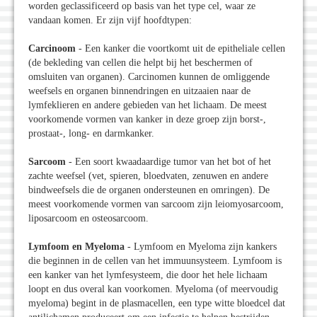
worden geclassificeerd op basis van het type cel, waar ze
vandaan komen. Er zijn vijf hoofdtypen:
Carcinoom
- Een kanker die voortkomt uit de epitheliale cellen
(de bekleding van cellen die helpt bij het beschermen of
omsluiten van organen). Carcinomen kunnen de omliggende
weefsels en organen binnendringen en uitzaaien naar de
lymfeklieren en andere gebieden van het lichaam. De meest
voorkomende vormen van kanker in deze groep zijn borst-,
prostaat-, long- en darmkanker.
Sarcoom
- Een soort kwaadaardige tumor van het bot of het
zachte weefsel (vet, spieren, bloedvaten, zenuwen en andere
bindweefsels die de organen ondersteunen en omringen). De
meest voorkomende vormen van sarcoom zijn leiomyosarcoom,
liposarcoom en osteosarcoom.
Lymfoom en Myeloma
- Lymfoom en Myeloma zijn kankers
die beginnen in de cellen van het immuunsysteem. Lymfoom is
een kanker van het lymfesysteem, die door het hele lichaam
loopt en dus overal kan voorkomen. Myeloma (of meervoudig
myeloma) begint in de plasmacellen, een type witte bloedcel dat