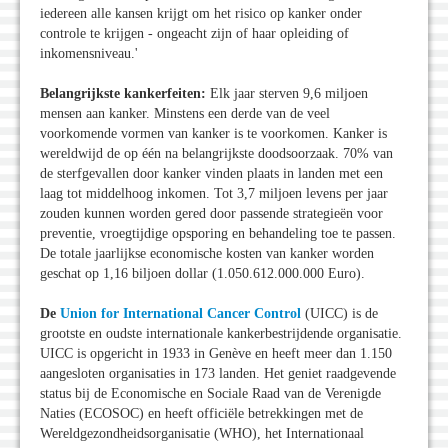
iedereen alle kansen krijgt om het risico op kanker onder
controle te krijgen - ongeacht zijn of haar opleiding of
inkomensniveau.'
Belangrijkste kankerfeiten:
Elk jaar sterven 9,6 miljoen
mensen aan kanker. Minstens een derde van de veel
voorkomende vormen van kanker is te voorkomen. Kanker is
wereldwijd de op één na belangrijkste doodsoorzaak. 70% van
de sterfgevallen door kanker vinden plaats in landen met een
laag tot middelhoog inkomen. Tot 3,7 miljoen levens per jaar
zouden kunnen worden gered door passende strategieën voor
preventie, vroegtijdige opsporing en behandeling toe te passen.
De totale jaarlijkse economische kosten van kanker worden
geschat op 1,16 biljoen dollar (1.050.612.000.000 Euro).
De
Union for International Cancer Control
(UICC) is de
grootste en oudste internationale kankerbestrijdende organisatie.
UICC is opgericht in 1933 in Genève en heeft meer dan 1.150
aangesloten organisaties in 173 landen.
Het geniet raadgevende
status bij de Economische en Sociale Raad van de Verenigde
Naties (ECOSOC) en heeft officiële betrekkingen met de
Wereldgezondheidsorganisatie
(WHO), het Internationaal