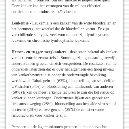
antilichamen produceert om een infectie te helpen bestrijden.
Deze kanker kan het vermogen van de cel om effectief
antilichamen te produceren beïnvloeden.
Leukemie
- Leukemie is een kanker van de witte bloedcellen en
het beenmerg, het weefsel dat de bloedcellen vormt. Er zijn
verschillende subtypes; veel voorkomend zijn lymfocytische
leukemie en chronische lymfocytische leukemie.
Hersen- en ruggenmergkankers
- deze staan bekend als kanker
van het centrale zenuwstelsel. Sommige zijn goedaardig, terwijl
andere kunnen groeien en zich verspreiden. De resultaten van het
onderzoek laten zien dat er over het algemeen een hoog niveau
van kankerbewustzijn is onder de ondervraagde bevolking
wereldwijd. Tabaksgebruik (63%), blootstelling aan schadelijke
UV-stralen (54%) en blootstelling aan tabaksrook van anderen
(50%) lijken de meest erkende factoren te zijn die het risico op
kanker kunnen verhogen. Ondertussen lijken een gebrek aan
lichaamsbeweging (28%), blootstelling aan bepaalde virussen of
bacteriën (28%) en overgewicht (29%) de minst erkende
risicofactoren voor kanker te zijn.
Personen uit de lagere inkomensgroepen in de onderzochte