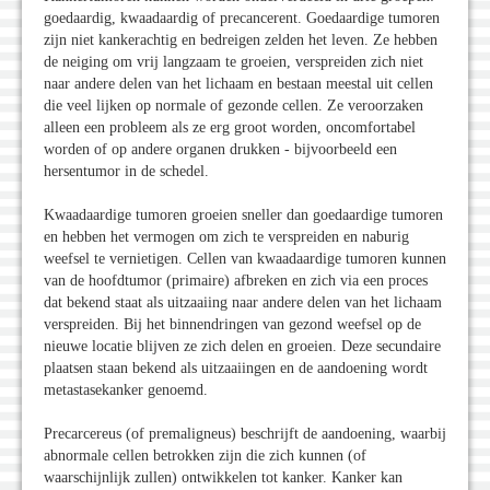
goedaardig, kwaadaardig of precancerent. Goedaardige tumoren
zijn niet kankerachtig en bedreigen zelden het leven. Ze hebben
de neiging om vrij langzaam te groeien, verspreiden zich niet
naar andere delen van het lichaam en bestaan meestal uit cellen
die veel lijken op normale of gezonde cellen. Ze veroorzaken
alleen een probleem als ze erg groot worden, oncomfortabel
worden of op andere organen drukken - bijvoorbeeld een
hersentumor in de schedel.
Kwaadaardige tumoren groeien sneller dan goedaardige tumoren
en hebben het vermogen om zich te verspreiden en naburig
weefsel te vernietigen. Cellen van kwaadaardige tumoren kunnen
van de hoofdtumor (primaire) afbreken en zich via een proces
dat bekend staat als uitzaaiing naar andere delen van het lichaam
verspreiden. Bij het binnendringen van gezond weefsel op de
nieuwe locatie blijven ze zich delen en groeien. Deze secundaire
plaatsen staan bekend als uitzaaiingen en de aandoening wordt
metastasekanker genoemd.
Precarcereus (of premaligneus) beschrijft de aandoening, waarbij
abnormale cellen betrokken zijn die zich kunnen (of
waarschijnlijk zullen) ontwikkelen tot kanker. Kanker kan