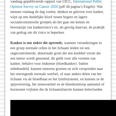
vandaag gepubliceerde rapport van UICC,
International Public
Opinion Survey on Cancer 2020
(pdf 44 pagina’s Engels): Wat
mensen vandaag de dag voelen, denken en geloven over kanker,
wijst op een duidelijke kloof tussen hogere en lagere
sociaaleconomische groepen als het gaat om kennis en
bewustzijn van kankerrisico's en, als gevolg daarvan, de praktijk
van gedrag om dit risico te beperken.
Kanker is een ziekte die optreedt,
wanneer veranderingen in
een groep normale cellen in het lichaam leiden tot een
ongecontroleerde, abnormale groei die een knobbel vormt die
een tumor wordt genoemd; dit geldt voor alle vormen van
kanker, behalve voor leukemie (bloedkanker). Indien
onbehandeld, kunnen tumoren groeien en zich verspreiden naar
het omringende normale weefsel, of naar andere delen van het
lichaam via de bloedbaan en het lymfesysteem, en kunnen ze de
spijsvertering, het zenuwstelsel en de bloedsomloop aantasten of
hormonen vrijlaten die de lichaamsfunctie kunnen beïnvloeden.