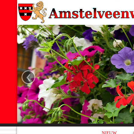
‹
NIEUW