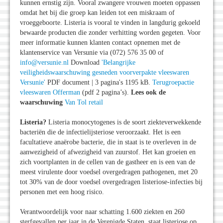
kunnen ernstig zijn. Vooral zwangere vrouwen moeten oppassen
omdat het bij die groep kan leiden tot een miskraam of
vroeggeboorte. Listeria is vooral te vinden in langdurig gekoeld
bewaarde producten die zonder verhitting worden gegeten. Voor
meer informatie kunnen klanten contact opnemen met de
klantenservice van Versunie via (072) 576 35 00 of
info@versunie.nl
Download
'Belangrijke
veiligheidswaarschuwing gesneden voorverpakte vleeswaren
Versunie'
PDF document | 3 pagina's 1195 kB.
Terugroepactie
vleeswaren Offerman
(pdf 2 pagina’s).
Lees ook de
waarschuwing
Van Tol retail
Listeria?
Listeria monocytogenes is de soort ziekteverwekkende
bacteriën die de infectielijsteriose veroorzaakt. Het is een
facultatieve anaërobe bacterie, die in staat is te overleven in de
aanwezigheid of afwezigheid van zuurstof. Het kan groeien en
zich voortplanten in de cellen van de gastheer en is een van de
meest virulente door voedsel overgedragen pathogenen, met 20
tot 30% van de door voedsel overgedragen listeriose-infecties bij
personen met een hoog risico.
Verantwoordelijk voor naar schatting 1.600 ziekten en 260
sterfgevallen per jaar in de Verenigde Staten, staat listeriose op