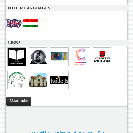
OTHER LANGUAGES
LINKS
Meer links
Copyright en Disclaimer
|
Amstelveen
|
RSS