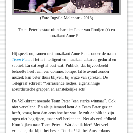
(Foto Ingvild Molenaar - 2013)
Team Peter bestaat uit cabaretier Peter van Rooijen (r) en
muzikant Anne Punt
Hij speelt nu, samen met muzikant Anne Punt, onder de naam
Team Peter
. Het is intelligent en muzikaal cabaret, gedurfd en
subtiel. En dat zegt al best wat. Publiek, dat bijvoorbeeld
behoefte heeft aan een domme, lompe, laffe avond zonder
muziek kan beter thuis blijven, bij wijze van spreken. De
Telegraaf schreef: “Verrassende liedjes, eigenzinnige
absurdistische grappen en aanstekelijke acts".
De Volkskrant noemde Team Peter “een sterke winnaar”. Ook
niet vervelend. En als je iemand kent die Team Peter gezien
heeft, vraag hem dan eens hoe het was. Je zult de blik in zijn
ogen niet begrijpen, maar wél herkennen! Net als verliefdheid.
Kom kijken naar Team Peter – Wat doe ik hier? Met veel
vrienden, dat kijkt het beste. Tot dan! Uit het Amsterdams