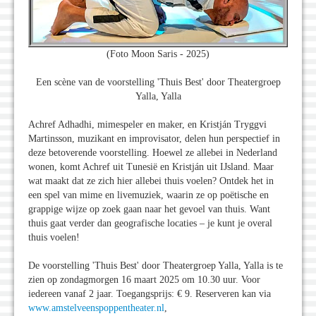
(Foto Moon Saris - 2025)
Een scène van de voorstelling 'Thuis Best' door Theatergroep
Yalla, Yalla
Achref Adhadhi, mimespeler en maker, en Kristján Tryggvi
Martinsson, muzikant en improvisator, delen hun perspectief in
deze betoverende voorstelling. Hoewel ze allebei in Nederland
wonen, komt Achref uit Tunesië en Kristján uit IJsland. Maar
wat maakt dat ze zich hier allebei thuis voelen? Ontdek het in
een spel van mime en livemuziek, waarin ze op poëtische en
grappige wijze op zoek gaan naar het gevoel van thuis. Want
thuis gaat verder dan geografische locaties – je kunt je overal
thuis voelen!
De voorstelling 'Thuis Best' door Theatergroep Yalla, Yalla is te
zien op zondagmorgen 16 maart 2025 om 10.30 uur. Voor
iedereen vanaf 2 jaar. Toegangsprijs: € 9. Reserveren kan via
www.amstelveenspoppentheater.nl
,