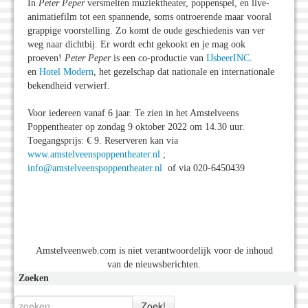
In
Peter Peper
versmelten muziektheater, poppenspel, en live-
animatiefilm tot een spannende, soms ontroerende maar vooral
grappige voorstelling. Zo komt de oude geschiedenis van ver
weg naar dichtbij. Er wordt echt gekookt en je mag ook
proeven!
Peter Peper
is een co-productie van
IJsbeerINC
.
en
Hotel Modern
, het gezelschap dat nationale en internationale
bekendheid verwierf.
Voor iedereen vanaf 6 jaar. Te zien in het Amstelveens
Poppentheater op zondag 9 oktober 2022 om 14.30 uur.
Toegangsprijs: € 9. Reserveren kan via
www.amstelveenspoppentheater.nl
;
info@amstelveenspoppentheater.nl
of via 020-6450439
Amstelveenweb.com is niet verantwoordelijk voor de inhoud
van de nieuwsberichten.
Zoeken