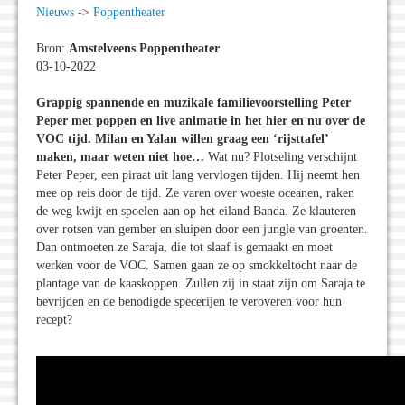
Nieuws
->
Poppentheater
Bron:
Amstelveens Poppentheater
03-10-2022
Grappig spannende en muzikale familievoorstelling Peter
Peper met poppen en live animatie in het hier en nu over de
VOC tijd.
Milan en Yalan willen graag een ‘rijsttafel’
maken, maar weten niet hoe…
Wat nu? Plotseling verschijnt
Peter Peper, een piraat uit lang vervlogen tijden. Hij neemt hen
mee op reis door de tijd. Ze varen over woeste oceanen, raken
de weg kwijt en spoelen aan op het eiland Banda. Ze klauteren
over rotsen van gember en sluipen door een jungle van groenten.
Dan ontmoeten ze Saraja, die tot slaaf is gemaakt en moet
werken voor de VOC. Samen gaan ze op smokkeltocht naar de
plantage van de kaaskoppen. Zullen zij in staat zijn om Saraja te
bevrijden en de benodigde specerijen te veroveren voor hun
recept?