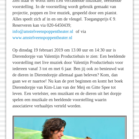
zien maar er wordt niets Een verrassende muzikale, beeldende
voorstelling. In de voorstelling wordt gebruik gemaakt van
projectie, poppen en live muziek, gespeeld door een pianist.
Alles speelt zich af in en om de vleugel. Toegangsprijs € 9.
Reserveren kan via 020-6450439;
info@amstelveenspoppentheater.nl
of via
www.amstelveenspoppentheater.nl
Op dinsdag 19 februari 2019 om 13.00 uur en 14:30 uur is
Dierendorpje van Valentijn Productiehuis te zien: Een beeldende
voorstelling met live muziek door Valentijn Productiehuis voor
iedereen vanaf 3 tot en met 6 jaar. Ben jij ook zo benieuwd wat
de dieren in Dierendorpje allemaal gaan beleven? Kom, dan
gaan we er naartoe! Nu kan de pret beginnen en komt het boek
Dierendorpje van Kim-Lian van der Meij en Gitte Spee tot
leven. Een vertelster, een muzikant en de dieren uit het dorpje
spelen een muzikale en beeldende voorstelling waarin
associatieve verhaaltjes verteld worden.