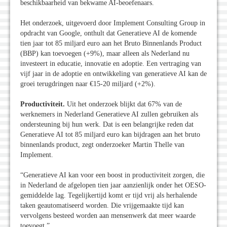
beschikbaarheid van bekwame AI-beoefenaars.
Het onderzoek, uitgevoerd door Implement Consulting Group in
opdracht van Google, onthult dat Generatieve AI de komende
tien jaar tot 85 miljard euro aan het Bruto Binnenlands Product
(BBP) kan toevoegen (+9%), maar alleen als Nederland nu
investeert in educatie, innovatie en adoptie. Een vertraging van
vijf jaar in de adoptie en ontwikkeling van generatieve AI kan de
groei terugdringen naar €15-20 miljard (+2%).
Productiviteit.
Uit het onderzoek blijkt dat 67% van de
werknemers in Nederland Generatieve AI zullen gebruiken als
ondersteuning bij hun werk. Dat is een belangrijke reden dat
Generatieve AI tot 85 miljard euro kan bijdragen aan het bruto
binnenlands product, zegt onderzoeker Martin Thelle van
Implement.
“Generatieve AI kan voor een boost in productiviteit zorgen, die
in Nederland de afgelopen tien jaar aanzienlijk onder het OESO-
gemiddelde lag. Tegelijkertijd komt er tijd vrij als herhalende
taken geautomatiseerd worden. Die vrijgemaakte tijd kan
vervolgens besteed worden aan mensenwerk dat meer waarde
toevoegt.”