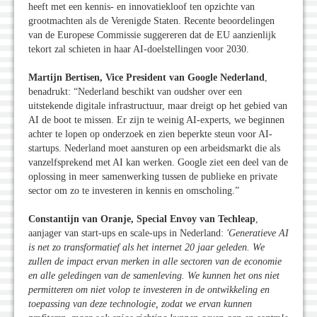
heeft met een kennis- en innovatiekloof ten opzichte van
grootmachten als de Verenigde Staten. Recente beoordelingen
van de Europese Commissie suggereren dat de EU aanzienlijk
tekort zal schieten in haar AI-doelstellingen voor 2030.
Martijn Bertisen, Vice President van Google Nederland
,
benadrukt: “Nederland beschikt van oudsher over een
uitstekende digitale infrastructuur, maar dreigt op het gebied van
AI de boot te missen. Er zijn te weinig AI-experts, we beginnen
achter te lopen op onderzoek en zien beperkte steun voor AI-
startups. Nederland moet aansturen op een arbeidsmarkt die als
vanzelfsprekend met AI kan werken. Google ziet een deel van de
oplossing in meer samenwerking tussen de publieke en private
sector om zo te investeren in kennis en omscholing.”
Constantijn van Oranje, Special Envoy van Techleap
,
aanjager van start-ups en scale-ups in Nederland:
'Generatieve AI
is net zo transformatief als het internet 20 jaar geleden. We
zullen de impact ervan merken in alle sectoren van de economie
en alle geledingen van de samenleving. We kunnen het ons niet
permitteren om niet volop te investeren in de ontwikkeling en
toepassing van deze technologie, zodat we ervan kunnen