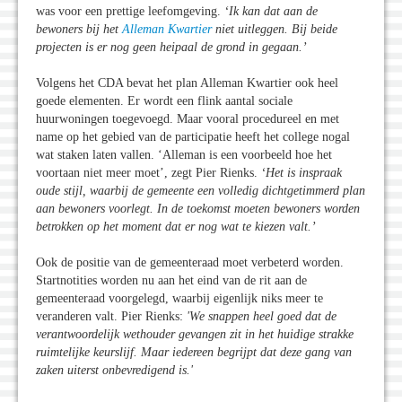
was voor een prettige leefomgeving.
‘Ik kan dat aan de
bewoners bij het
Alleman Kwartier
niet uitleggen. Bij beide
projecten is er nog geen heipaal de grond in gegaan.’
Volgens het CDA bevat het plan Alleman Kwartier ook heel
goede elementen. Er wordt een flink aantal sociale
huurwoningen toegevoegd. Maar vooral procedureel en met
name op het gebied van de participatie heeft het college nogal
wat staken laten vallen. ‘Alleman is een voorbeeld hoe het
voortaan niet meer moet’, zegt Pier Rienks.
‘Het is inspraak
oude stijl, waarbij de gemeente een volledig dichtgetimmerd plan
aan bewoners voorlegt. In de toekomst moeten bewoners worden
betrokken op het moment dat er nog wat te kiezen valt.’
Ook de positie van de gemeenteraad moet verbeterd worden.
Startnotities worden nu aan het eind van de rit aan de
gemeenteraad voorgelegd, waarbij eigenlijk niks meer te
veranderen valt. Pier Rienks:
'We snappen heel goed dat de
verantwoordelijk wethouder gevangen zit in het huidige strakke
ruimtelijke keurslijf. Maar iedereen begrijpt dat deze gang van
zaken uiterst onbevredigend is.'