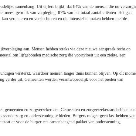
oudelijke samenhang. Uit cijfers blijkt, dat 84% van de mensen die nu verzorgi
et meest gebruik van verpleging, 87% van het totaal aantal cliënten. Het gaat
l kan veranderen en verslechteren en die intensief te maken hebben met de
 wijkverpleging aan. Mensen hebben straks via deze nieuwe aanspraak recht op
eestal om lijfgebonden medische zorg die voortvloeit uit een ziekte, een
undigen versterkt, waardoor mensen langer thuis kunnen blijven. Op dit mome
ng verder uit. Gemeenten worden verantwoordelijk voor het bieden van
ussen gemeenten en zorgverzekeraars. Gemeenten en zorgverzekeraars hebben een
passende zorg en ondersteuning te bieden. Burgers mogen geen last hebben van
ntstaat er voor de burger een samenhangend pakket van ondersteuning,