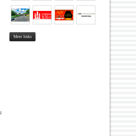
Meer links
g