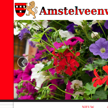
‹
NIEUW