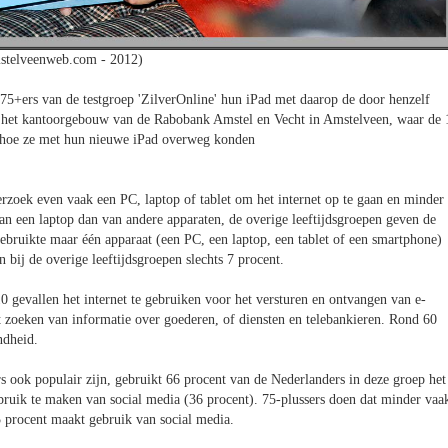
stelveenweb.com - 2012)
5+ers van de testgroep 'ZilverOnline' hun iPad met daarop de door henzelf
 het kantoorgebouw van de Rabobank Amstel en Vecht in Amstelveen, waar de 
 hoe ze met hun nieuwe iPad overweg konden
rzoek even vaak een PC, laptop of tablet om het internet op te gaan en minder
an een laptop dan van andere apparaten, de overige leeftijdsgroepen geven de
ebruikte maar één apparaat (een PC, een laptop, een tablet of een smartphone)
 bij de overige leeftijdsgroepen slechts 7 procent.
10 gevallen het internet te gebruiken voor het versturen en ontvangen van e-
et zoeken van informatie over goederen, of diensten en telebankieren. Rond 60
ndheid.
rs ook populair zijn, gebruikt 66 procent van de Nederlanders in deze groep het
bruik te maken van social media (36 procent). 75-plussers doen dat minder vaa
5 procent maakt gebruik van social media.