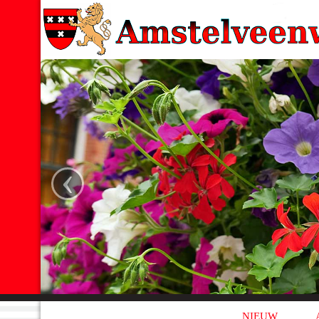
‹
NIEUW