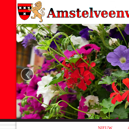
‹
NIEUW