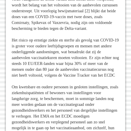
wordt het belang van het voltooien van de aanbevolen cursussen
onderstreept. Uit voorlopig bewijsmateriaal [2] blijkt dat beide
doses van een COVID-19-vaccin met twee doses, zoals
Comirnaty, Spikevax of Vaxzevria, nodig zijn om voldoende
bescherming te bieden tegen de Delta-variant.
Het risico op ernstige ziekte en sterfte als gevolg van COVID-19
is groter voor oudere leeftijdsgroepen en mensen met andere
onderliggende aandoeningen, wat benadrukt dat zij de
aanbevolen vaccinatiekuren moeten voltooien. Er zijn echter nog
steeds 10 EU/EER-landen waar bijna 30% of meer van de
mensen ouder dan 80 jaar de aanbevolen vaccinatiecursus nog
niet heeft voltooid, volgens de Vaccine Tracker van het ECDC
Om kwetsbare en oudere personen in gesloten instellingen, zoals
ziekenhuispatiënten of bewoners van instellingen voor
langdurige zorg, te beschermen, moet in sommige landen nog
meer worden gedaan om de vaccinatiegraad onder
gezondheidswerkers en het personeel van dergelijke instellingen
te verhogen. Het EMA en het ECDC moedigen
gezondheidswerkers en verplegend personeel aan zo snel
mogelijk in te gaan op het vaccinatieaanbod, om zichzelf, hun