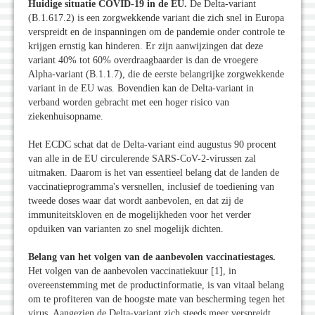
Huidige situatie COVID-19 in de EU.
De Delta-variant
(B.1.617.2) is een zorgwekkende variant die zich snel in Europa
verspreidt en de inspanningen om de pandemie onder controle te
krijgen ernstig kan hinderen. Er zijn aanwijzingen dat deze
variant 40% tot 60% overdraagbaarder is dan de vroegere
Alpha-variant (B.1.1.7), die de eerste belangrijke zorgwekkende
variant in de EU was. Bovendien kan de Delta-variant in
verband worden gebracht met een hoger risico van
ziekenhuisopname.
Het ECDC schat dat de Delta-variant eind augustus 90 procent
van alle in de EU circulerende SARS-CoV-2-virussen zal
uitmaken. Daarom is het van essentieel belang dat de landen de
vaccinatieprogramma's versnellen, inclusief de toediening van
tweede doses waar dat wordt aanbevolen, en dat zij de
immuniteitskloven en de mogelijkheden voor het verder
opduiken van varianten zo snel mogelijk dichten.
Belang van het volgen van de aanbevolen vaccinatiestages.
Het volgen van de aanbevolen vaccinatiekuur [1], in
overeenstemming met de productinformatie, is van vitaal belang
om te profiteren van de hoogste mate van bescherming tegen het
virus. Aangezien de Delta-variant zich steeds meer verspreidt,