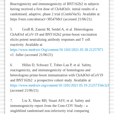
Reactogenicity and immunogenicity of BNT162b2 in subjects
having received a first dose of ChAdOxIs: initial results of a
randomised, adaptive, phase 2 trial (CombiVacS). Available at:
https J/ssrn.com/abstract=3854768cf (accessed 21/06/21).
5. GroB R, Zanoni M, Seidel A, et al. Heterologous
ChAdOxI nCoV-19 and BNT162b2 prime-boost vaccination
elicits potent neutralizing antibody responses and T cell
reactivity. Available at:
https://www.medrxiv.Org/content/10.1101/2021.05.30.21257971
v1 .fuller (accessed 21/06/21)
6. Hillus D, Schwarz T, Tober-Lau P, et al. Safety,
reactogenicity, and immunogenicity of homologous and
heterologous prime-boost immunisation with ChAdOxI-nCoV19
and BNT162b2: a prospective cohort study. Available at:
https://www.medrxiv.org/content/10.1101/2021.05.19.21257334v2cf
(accessed 21/06/21).
7. Liu X, Shaw RH, Stuart ASV, et al. Safety and
immunogenicity report from the Com-COV Study - a
singleblind randomised non-inferiority trial comparing