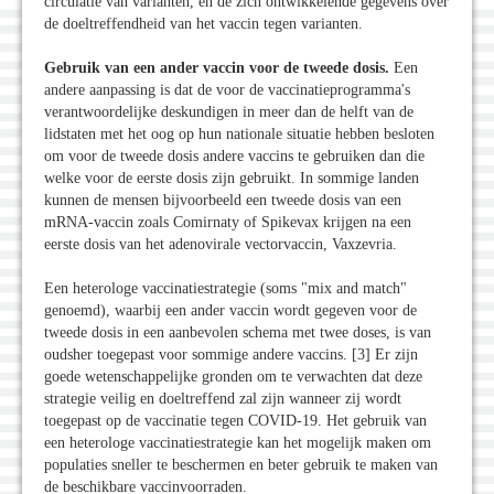
circulatie van varianten, en de zich ontwikkelende gegevens over
de doeltreffendheid van het vaccin tegen varianten.
Gebruik van een ander vaccin voor de tweede dosis.
Een
andere aanpassing is dat de voor de vaccinatieprogramma's
verantwoordelijke deskundigen in meer dan de helft van de
lidstaten met het oog op hun nationale situatie hebben besloten
om voor de tweede dosis andere vaccins te gebruiken dan die
welke voor de eerste dosis zijn gebruikt. In sommige landen
kunnen de mensen bijvoorbeeld een tweede dosis van een
mRNA-vaccin zoals Comirnaty of Spikevax krijgen na een
eerste dosis van het adenovirale vectorvaccin, Vaxzevria.
Een heterologe vaccinatiestrategie (soms "mix and match"
genoemd), waarbij een ander vaccin wordt gegeven voor de
tweede dosis in een aanbevolen schema met twee doses, is van
oudsher toegepast voor sommige andere vaccins. [3] Er zijn
goede wetenschappelijke gronden om te verwachten dat deze
strategie veilig en doeltreffend zal zijn wanneer zij wordt
toegepast op de vaccinatie tegen COVID-19. Het gebruik van
een heterologe vaccinatiestrategie kan het mogelijk maken om
populaties sneller te beschermen en beter gebruik te maken van
de beschikbare vaccinvoorraden.