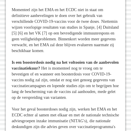
Momenteel zijn het EMA en het ECDC niet in staat om
definitieve aanbevelingen te doen over het gebruik van
verschillende COVID-19-vaccins voor de twee doses. Niettemin
wijzen voorlopige resultaten van studies in Spanje, [4] Duitsland
[5] [6] en het VK [7] op een bevredigende immuunrespons en
geen veiligheidsproblemen. Binnenkort worden meer gegevens
verwacht, en het EMA zal deze blijven evalueren naarmate zij
beschikbaar komen.
Is een boosterdosis nodig na het voltooien van de aanbevolen
vaccinatiekuur?
Het is momenteel nog te vroeg om te
bevestigen of en wanneer een boosterdosis voor COVID-19-
vaccins nodig zal zijn, omdat er nog niet genoeg gegevens van
vaccinatiecampagnes en lopende studies zijn om te begrijpen hoe
lang de bescherming van de vaccins zal aanhouden, mede gelet
op de verspreiding van varianten.
Voor het geval boosterdoses nodig zijn, werken het EMA en het
ECDC echter al samen met elkaar en met de nationale technische
adviesgroepen inzake immunisatie (NITAG's), die nationale
deskundigen zijn die advies geven over vaccinatieprogramma's